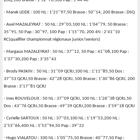
DSQ,100 Brasse : 1’52’’76,100 Pap : 1’44’40
- Marek LEIDE : 100 NL : 1’21’’97,50 Brasse : 50’’14, 200 Brasse : DSQ
- Axel MAZALEYRAT : 50 NL : 29’’03,100 NL : 1’04’’79, 50 Brasse :
35’’91, 50 Pap : 30’’97, 100 Pap : 1’15’’70, 200 4N : 2’41’’10
RC(qualifier championnat régionaux junior/seniors)
- Margaux MAZALEYRAT : 50 NL : 37’’12, 50 Pap : 41’’08,100 Pap :
1’37’’30,200 Pap : 3’35’’43
- Brody PASKIN : 50 NL : 31’’09 QCRJ,100 NL : 1’11’’85,50 Dos :
37’’53 QCRJ,50 Brasse : 42’’28 QCRJ, 100 Brasse : 1’30’’86 QCRJ, 200
Brasse : 3’17’’81 QCRJ
- Ines ROUVELOUX : 50 NL : 37’’09 QCRJ, 100 NL : 1’26’’38 QCRJ,50
Dos : 43’’76 QCRJ,50 Brasse : 49’’39 QCRJ,200 Brasse : 3’59’’18 QCRJ
- Cyrielle SARTOUX : 50 NL : 37’’03,100 NL : 1’19’’53,200 NL :
2’53’’66,400 NL : 5’53’’94,50 Pap : 39’’22
- Hugo VIALATOU : 100 NL : 1’05’’75,50 Brasse : 40’’77,50 Pap :