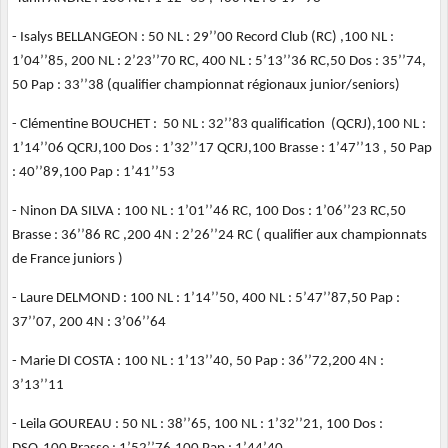
- Isalys BELLANGEON : 50 NL : 29’’00 Record Club (RC) ,100 NL :
1’04’’85, 200 NL : 2’23’’70 RC, 400 NL : 5’13’’36 RC,50 Dos : 35’’74,
50 Pap : 33’’38 (qualifier championnat régionaux junior/seniors)
- Clémentine BOUCHET : 50 NL : 32’’83 qualification (QCRJ),100 NL :
1’14’’06 QCRJ,100 Dos : 1’32’’17 QCRJ,100 Brasse : 1’47’’13 , 50 Pap
: 40’’89,100 Pap : 1’41’’53
- Ninon DA SILVA : 100 NL : 1’01’’46 RC, 100 Dos : 1’06’’23 RC,50
Brasse : 36’’86 RC ,200 4N : 2’26’’24 RC ( qualifier aux championnats
de France juniors )
- Laure DELMOND : 100 NL : 1’14’’50, 400 NL : 5’47’’87,50 Pap :
37’’07, 200 4N : 3’06’’64
- Marie DI COSTA : 100 NL : 1’13’’40, 50 Pap : 36’’72,200 4N :
3’13’’11
- Leila GOUREAU : 50 NL : 38’’65, 100 NL : 1’32’’21, 100 Dos :