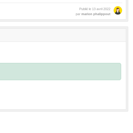
Publié le
13 avril 2022
par
marion phalippout